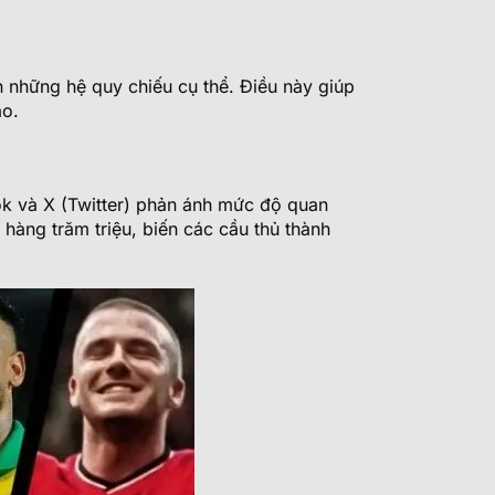
 những hệ quy chiếu cụ thể. Điều này giúp
ao.
ook và X (Twitter) phản ánh mức độ quan
àng trăm triệu, biến các cầu thủ thành