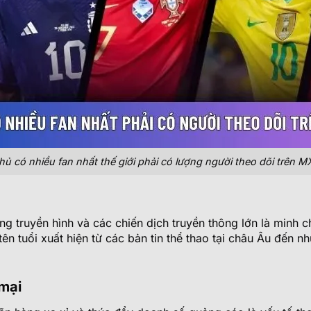
hủ có nhiều fan nhất thế giới phải có lượng người theo dõi trên M
ng truyền hình và các chiến dịch truyền thông lớn là minh 
tên tuổi xuất hiện từ các bản tin thể thao tại châu Âu đến n
mại