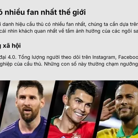
ó nhiều fan nhất thế giới
danh hiệu cầu thủ có nhiều fan nhất, chúng ta cần dựa trên
 cái nhìn khách quan nhất về tầm ảnh hưởng của các ngôi s
 xã hội
 đại 4.0. Tổng lượng người theo dõi trên Instagram, Faceb
nghiệp của cầu thủ. Những con số này thường chạm ngưỡng h