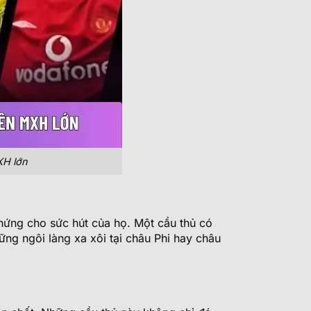
XH lớn
chứng cho sức hút của họ. Một cầu thủ có
hững ngôi làng xa xôi tại châu Phi hay châu