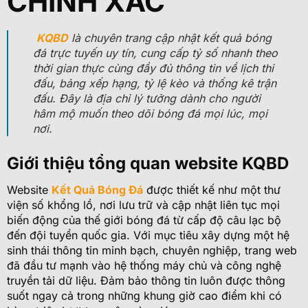
CHÍNH XÁC
KQBD
là chuyên trang cập nhật kết quả bóng
đá trực tuyến uy tín, cung cấp tỷ số nhanh theo
thời gian thực cùng đầy đủ thông tin về lịch thi
đấu, bảng xếp hạng, tỷ lệ kèo và thống kê trận
đấu. Đây là địa chỉ lý tưởng dành cho người
hâm mộ muốn theo dõi bóng đá mọi lúc, mọi
nơi.
Giới thiệu tổng quan website KQBD
Website
Kết Quả Bóng Đá
được thiết kế như một thư
viện số khổng lồ, nơi lưu trữ và cập nhật liên tục mọi
biến động của thế giới bóng đá từ cấp độ câu lạc bộ
đến đội tuyển quốc gia. Với mục tiêu xây dựng một hệ
sinh thái thông tin minh bạch, chuyên nghiệp, trang web
đã đầu tư mạnh vào hệ thống máy chủ và công nghệ
truyền tải dữ liệu. Đảm bảo thông tin luôn được thông
suốt ngay cả trong những khung giờ cao điểm khi có