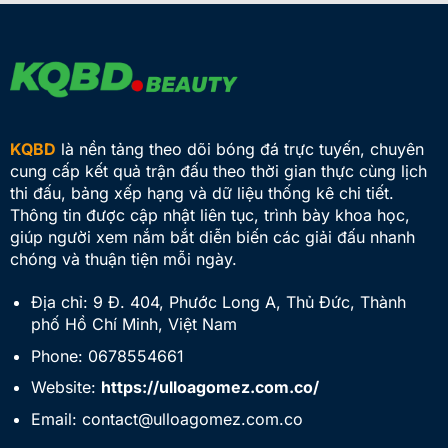
KQBD
là nền tảng theo dõi bóng đá trực tuyến, chuyên
cung cấp kết quả trận đấu theo thời gian thực cùng lịch
thi đấu, bảng xếp hạng và dữ liệu thống kê chi tiết.
Thông tin được cập nhật liên tục, trình bày khoa học,
giúp người xem nắm bắt diễn biến các giải đấu nhanh
chóng và thuận tiện mỗi ngày.
Địa chỉ:
9 Đ. 404, Phước Long A, Thủ Đức, Thành
phố Hồ Chí Minh, Việt Nam
Phone:
0678554661
Website:
https://ulloagomez.com.co/
Email:
contact@ulloagomez.com.co