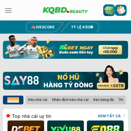
Bỏ
qua
nội
dung
LIVESCORE
TỶ LỆ KÈO
Kèo nhà cái
Nhận định kèo nhà cái
Kèo bóng đá
7m
🔥HOT
Top nhà cái uy tín
XEM TẤT CẢ