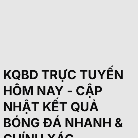
KQBD TRỰC TUYẾN
HÔM NAY - CẬP
NHẬT KẾT QUẢ
BÓNG ĐÁ NHANH &