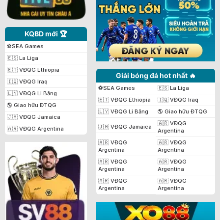
KQBD mới 🏆
️⚽SEA Games
🇪🇸 La Liga
🇪🇹 VĐQG Ethiopia
Giải bóng đá hot nhất 🔥
🇮🇶 VĐQG Iraq
️⚽SEA Games
🇪🇸 La Liga
🇱🇾 VĐQG Li Băng
🇪🇹 VĐQG Ethiopia
🇮🇶 VĐQG Iraq
🌎 Giao hữu ĐTQG
🇱🇾 VĐQG Li Băng
🌎 Giao hữu ĐTQG
🇯🇲 VĐQG Jamaica
🇦🇷 VĐQG
🇯🇲 VĐQG Jamaica
🇦🇷 VĐQG Argentina
Argentina
🇦🇷 VĐQG
🇦🇷 VĐQG
Argentina
Argentina
🇦🇷 VĐQG
🇦🇷 VĐQG
Argentina
Argentina
🇦🇷 VĐQG
🇦🇷 VĐQG
Argentina
Argentina