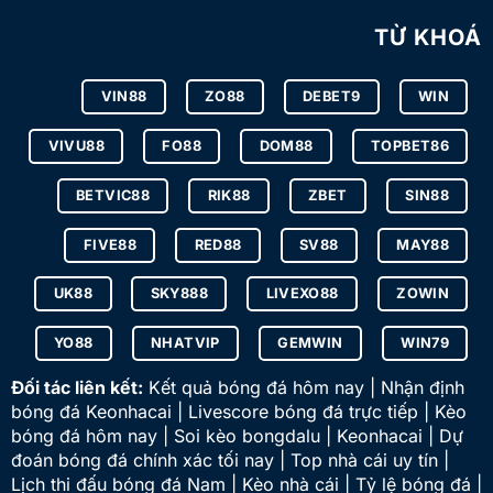
TỪ KHOÁ
VIN88
ZO88
DEBET9
WIN
VIVU88
FO88
DOM88
TOPBET86
BETVIC88
RIK88
ZBET
SIN88
FIVE88
RED88
SV88
MAY88
UK88
SKY888
LIVEXO88
ZOWIN
YO88
NHATVIP
GEMWIN
WIN79
Đối tác liên kết:
Kết quả bóng đá hôm nay | Nhận định
bóng đá Keonhacai | Livescore bóng đá trực tiếp | Kèo
bóng đá hôm nay | Soi kèo bongdalu | Keonhacai | Dự
đoán bóng đá chính xác tối nay | Top nhà cái uy tín |
Lịch thi đấu bóng đá Nam | Kèo nhà cái | Tỷ lệ bóng đá |