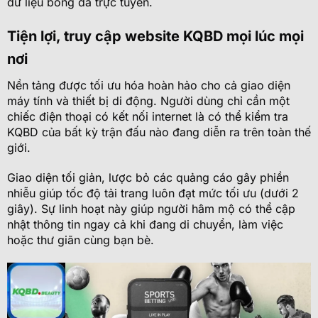
dữ liệu bóng đá trực tuyến.
Tiện lợi, truy cập website KQBD mọi lúc mọi
nơi
Nền tảng được tối ưu hóa hoàn hảo cho cả giao diện
máy tính và thiết bị di động. Người dùng chỉ cần một
chiếc điện thoại có kết nối internet là có thể kiểm tra
KQBD của bất kỳ trận đấu nào đang diễn ra trên toàn thế
giới.
Giao diện tối giản, lược bỏ các quảng cáo gây phiền
nhiễu giúp tốc độ tải trang luôn đạt mức tối ưu (dưới 2
giây). Sự linh hoạt này giúp người hâm mộ có thể cập
nhật thông tin ngay cả khi đang di chuyển, làm việc
hoặc thư giãn cùng bạn bè.