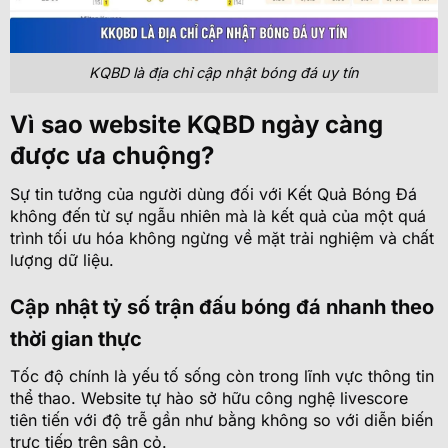
KQBD là địa chỉ cập nhật bóng đá uy tín
Vì sao website KQBD ngày càng
được ưa chuộng?
Sự tin tưởng của người dùng đối với Kết Quả Bóng Đá
không đến từ sự ngẫu nhiên mà là kết quả của một quá
trình tối ưu hóa không ngừng về mặt trải nghiệm và chất
lượng dữ liệu.
Cập nhật tỷ số trận đấu bóng đá nhanh theo
thời gian thực
Tốc độ chính là yếu tố sống còn trong lĩnh vực thông tin
thể thao. Website tự hào sở hữu công nghệ livescore
tiên tiến với độ trễ gần như bằng không so với diễn biến
trực tiếp trên sân cỏ.