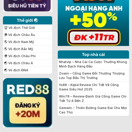
Thế giới 🌏
🏆 Vô địch Thế Giới
🌍️ Vô địch Châu Âu
🌎️️ Vô địch Nam Mỹ
🌎️ Vô địch Bắc Mỹ
Top nhà cái
🌍️️ Vô địch Châu Phi
Nhatvip – Nhà Cái Cá Cược Thưởng Khủng
🌏️️ Vô địch Châu Á
Minh Bạch Hàng Đầu
🌏️️ Vô địch ĐNA
Zowin – Cổng Game Đổi Thưởng Thượng
Lưu Top Đầu Thị Trường
Yo88 – Kqbd Review Chi Tiết Về Cổng
Game Siêu Hot 2025
Win79 – Review Đánh Giá Cổng Game Chi
Tiết Từ A Đến Z
Gemwin – Thiên Đường Game Bài Cho Mọi
Cao Thủ