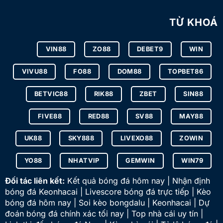
TỪ KHOÁ
VIN88
ZO88
DEBET9
WIN
VIVU88
FO88
DOM88
TOPBET86
BETVIC88
RIK88
ZBET
SIN88
FIVE88
RED88
SV88
MAY88
UK88
SKY888
LIVEXO88
ZOWIN
YO88
NHATVIP
GEMWIN
WIN79
Đối tác liên kết:
Kết quả bóng đá hôm nay | Nhận định
bóng đá Keonhacai | Livescore bóng đá trực tiếp | Kèo
bóng đá hôm nay | Soi kèo bongdalu | Keonhacai | Dự
đoán bóng đá chính xác tối nay | Top nhà cái uy tín |