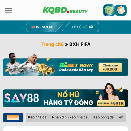
Bỏ
qua
nội
dung
LIVESCORE
TỶ LỆ KÈO
Trang chủ
»
BXH FIFA
Kèo nhà cái
Nhận định kèo nhà cái
Kèo bóng đá
7m
🔥HOT