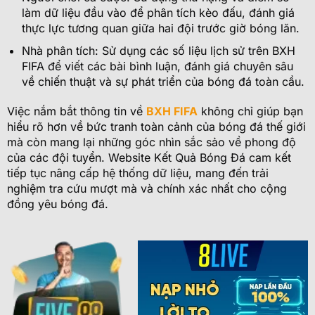
làm dữ liệu đầu vào để phân tích kèo đấu, đánh giá
thực lực tương quan giữa hai đội trước giờ bóng lăn.
Nhà phân tích: Sử dụng các số liệu lịch sử trên BXH
FIFA để viết các bài bình luận, đánh giá chuyên sâu
về chiến thuật và sự phát triển của bóng đá toàn cầu.
Việc nắm bắt thông tin về
BXH FIFA
không chỉ giúp bạn
hiểu rõ hơn về bức tranh toàn cảnh của bóng đá thế giới
mà còn mang lại những góc nhìn sắc sảo về phong độ
của các đội tuyển. Website Kết Quả Bóng Đá cam kết
tiếp tục nâng cấp hệ thống dữ liệu, mang đến trải
nghiệm tra cứu mượt mà và chính xác nhất cho cộng
đồng yêu bóng đá.