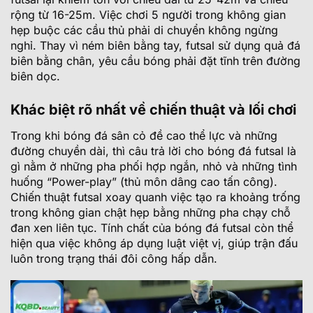
rộng từ 16-25m. Việc chơi 5 người trong không gian
hẹp buộc các cầu thủ phải di chuyển không ngừng
nghỉ. Thay vì ném biên bằng tay, futsal sử dụng quả đá
biên bằng chân, yêu cầu bóng phải đặt tĩnh trên đường
biên dọc.
Khác biệt rõ nhất về chiến thuật và lối chơi
Trong khi bóng đá sân cỏ đề cao thể lực và những
đường chuyền dài, thì câu trả lời cho bóng đá futsal là
gì nằm ở những pha phối hợp ngắn, nhỏ và những tình
huống “Power-play” (thủ môn dâng cao tấn công).
Chiến thuật futsal xoay quanh việc tạo ra khoảng trống
trong không gian chật hẹp bằng những pha chạy chỗ
đan xen liên tục. Tính chất của bóng đá futsal còn thể
hiện qua việc không áp dụng luật việt vị, giúp trận đấu
luôn trong trạng thái đôi công hấp dẫn.