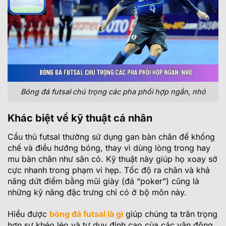
Bóng đá futsal chú trọng các pha phối hợp ngắn, nhỏ
Khác biệt về kỹ thuật cá nhân
Cầu thủ futsal thường sử dụng gan bàn chân để khống
chế và điều hướng bóng, thay vì dùng lòng trong hay
mu bàn chân như sân cỏ. Kỹ thuật này giúp họ xoay sở
cực nhanh trong phạm vi hẹp. Tốc độ ra chân và khả
năng dứt điểm bằng mũi giày (đá “poker”) cũng là
những kỹ năng đặc trưng chỉ có ở bộ môn này.
Hiểu được
bóng đá futsal là gì
giúp chúng ta trân trọng
hơn sự khéo léo và tư duy đỉnh cao của các vận động