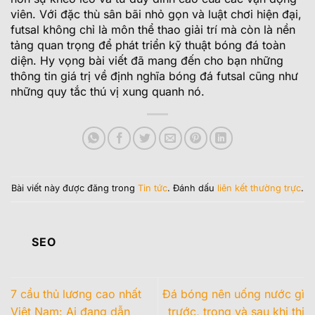
viên. Với đặc thù sân bãi nhỏ gọn và luật chơi hiện đại,
futsal không chỉ là môn thể thao giải trí mà còn là nền
tảng quan trọng để phát triển kỹ thuật bóng đá toàn
diện. Hy vọng bài viết đã mang đến cho bạn những
thông tin giá trị về định nghĩa bóng đá futsal cũng như
những quy tắc thú vị xung quanh nó.
Bài viết này được đăng trong
Tin tức
. Đánh dấu
liên kết thường trực
.
SEO
7 cầu thủ lương cao nhất
Đá bóng nên uống nước gì
Việt Nam: Ai đang dẫn
trước, trong và sau khi thi