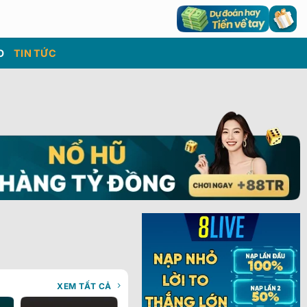
O
TIN TỨC
XEM TẤT CẢ