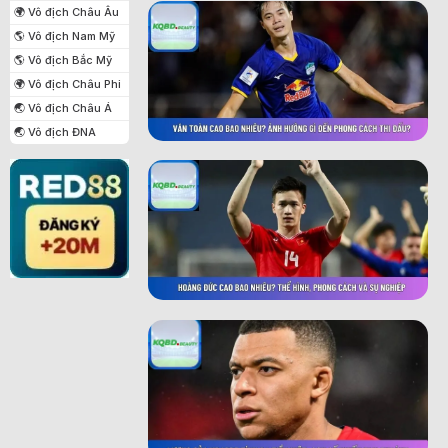
🌍️ Vô địch Châu Âu
🌎️️ Vô địch Nam Mỹ
🌎️ Vô địch Bắc Mỹ
🌍️️ Vô địch Châu Phi
🌏️️ Vô địch Châu Á
🌏️️ Vô địch ĐNA