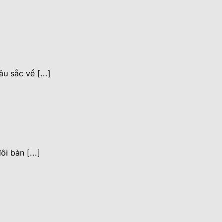
u sắc về [...]
i bàn [...]