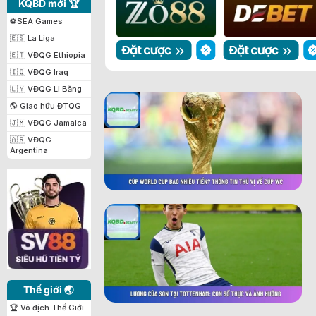
KQBD mới 🏆
️⚽SEA Games
🇪🇸 La Liga
🇪🇹 VĐQG Ethiopia
🇮🇶 VĐQG Iraq
🇱🇾 VĐQG Li Băng
🌎 Giao hữu ĐTQG
🇯🇲 VĐQG Jamaica
🇦🇷 VĐQG
Argentina
Thế giới 🌏
🏆 Vô địch Thế Giới