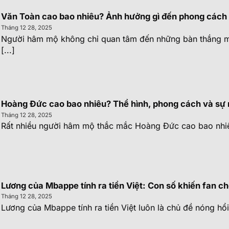
Văn Toàn cao bao nhiêu? Ảnh hưởng gì đến phong cách 
Tháng 12 28, 2025
Người hâm mộ không chỉ quan tâm đến những bàn thắng 
[...]
Hoàng Đức cao bao nhiêu? Thể hình, phong cách và sự 
Tháng 12 28, 2025
Rất nhiều người hâm mộ thắc mắc Hoàng Đức cao bao nhiêu
Lương của Mbappe tính ra tiền Việt: Con số khiến fan c
Tháng 12 28, 2025
Lương của Mbappe tính ra tiền Việt luôn là chủ đề nóng hổi, 