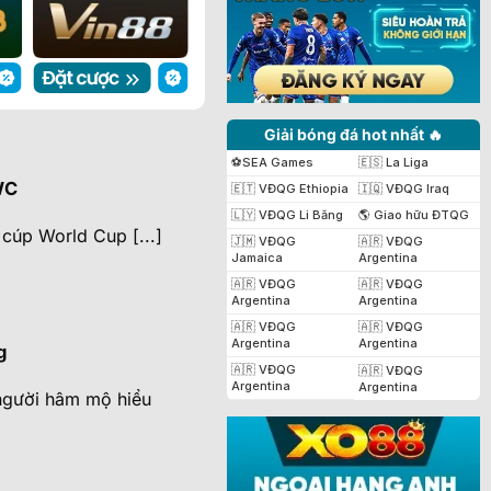
Giải bóng đá hot nhất 🔥
️⚽SEA Games
🇪🇸 La Liga
WC
🇪🇹 VĐQG Ethiopia
🇮🇶 VĐQG Iraq
🇱🇾 VĐQG Li Băng
🌎 Giao hữu ĐTQG
cúp World Cup [...]
🇯🇲 VĐQG
🇦🇷 VĐQG
Jamaica
Argentina
🇦🇷 VĐQG
🇦🇷 VĐQG
Argentina
Argentina
🇦🇷 VĐQG
🇦🇷 VĐQG
Argentina
Argentina
g
🇦🇷 VĐQG
🇦🇷 VĐQG
Argentina
Argentina
 người hâm mộ hiểu